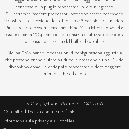
maggiore è la dimensione del buffer, maggiore è il tempo
concesso a un plug-in processare l'audio in ingresso.
Sull'estremità inferiore processori, potrebbe essere necessario
impostare la dimensione del buffer a 2048 campioni o superiore.
Più veloce processori e macchine Mac M1, la latenza dovrebbe
essere di circa 1024 campioni. Si consiglia di utilizzare sempre la
dimensione massima del buffer disponibile.
Alcune DAW hanno impostazioni di configurazione aggiuntive
che possono anche aiutare a ridurre la pressione sulla CPU del
dispositivo come FX anticipato processare o dare maggiore
priorità ai thread audio.
© Copyright AudioSourceRE DAC 2026
Contratto di licenza con l'utente finale
Informativa sulla privacy e sui cookies