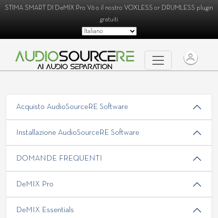
STIMA SMART DI
DeMIX Pro V6
o il nostro
VOXLESS
or
DRUMLESS
plugin
gratuiti
Acquisto AudioSourceRE Software
Installazione AudioSourceRE Software
DOMANDE FREQUENTI
DeMIX Pro
DeMIX Essentials