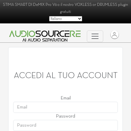
STIMA SMART DI
DeMIX Pro V6
o il nostro
VOXLESS
or
DRUMLESS
plugin
gratuiti
ACCEDI AL TUO ACCOUNT
Email
Password