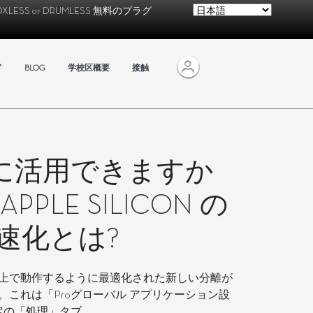
OXLESS
or
DRUMLESS
無料のプラグ
ド
BLOG
学校区概要
接触
に活用できますか
APPLE SILICON の
速化とは?
 Silicon上で動作するように最適化された新しい分離が
ー。これは「Proグローバル アプリケーション設
定の「処理」タブ。