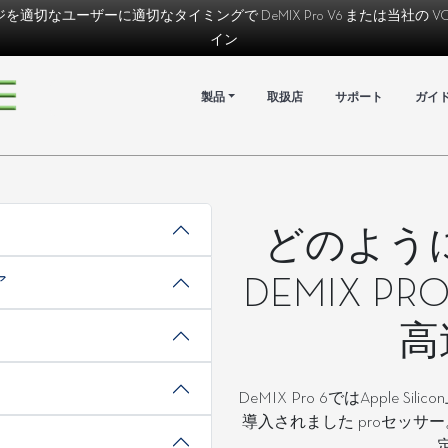
ジを適切なユーザーに適切なタイミングで
DeMIX Pro V6
または当社の
V
イン
製品
取扱店
サポート
ガイ
どのよう
ア
DEMIX PRO
高
DeMIX Pro 6ではApple
導入されました proセッサ