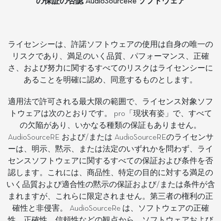
の保証の否認 AudioSourceRe ソフトウェア
ライセンシーは、許諾ソフトウェアの使用は自身の唯一の
リスクであり、満足のいく品質、パフォーマンス、正確
さ、および努力に関するすべてのリスクはライセンシーに
あることを明確に認め、同意するものとします。
適用法で許可される最大限の範囲で、ライセンス対象ソフ
トウェアは次のとおりです。 pro「現状有姿」で、すべて
の欠陥があり、いかなる種類の保証もありません。
AudioSourceRE および/または AudioSourceREのライセンサ
ーは、明示、黙示、または法定のいずれかを問わず、ライ
センスソフトウェアに関するすべての保証および条件を否
認します。これには、商品性、特定の目的に対する満足の
いく品質および適合性の黙示の保証および/または条件が含
まれますが、これらに限定されません。第三者の権利の正
確性と非侵害。 AudioSourceRe は、ソフトウェアの正確
性、正確性、信頼性などの観点から、ソフトウェアおよび