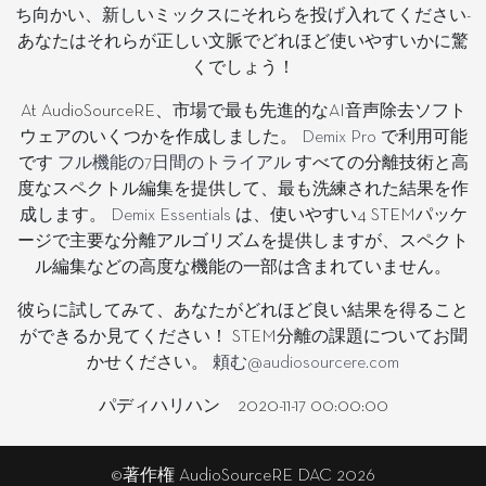
ち向かい、新しいミックスにそれらを投げ入れてください-
あなたはそれらが正しい文脈でどれほど使いやすいかに驚
くでしょう！
At AudioSourceRE、市場で最も先進的なAI音声除去ソフト
ウェアのいくつかを作成しました。
Demix Pro
で利用可能
です
フル機能の7日間のトライアル
すべての分離技術と高
度なスペクトル編集を提供して、最も洗練された結果を作
成します。
Demix Essentials
は、使いやすい4 STEMパッケ
ージで主要な分離アルゴリズムを提供しますが、スペクト
ル編集などの高度な機能の一部は含まれていません。
彼らに試してみて、あなたがどれほど良い結果を得ること
ができるか見てください！ STEM分離の課題についてお聞
かせください。
頼む@audiosourcere.com
パディハリハン
2020-11-17 00:00:00
©著作権 AudioSourceRE DAC 2026