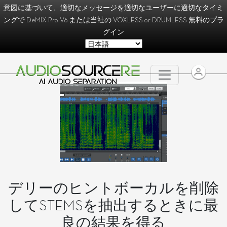
意図に基づいて、適切なメッセージを適切なユーザーに適切なタイミ
ングで
DeMIX Pro V6
または当社の
VOXLESS
or
DRUMLESS
無料のプラ
グイン
デリーのヒントボーカルを削除
してSTEMSを抽出するときに最
良の結果を得る